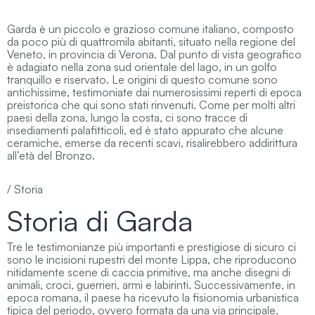
Garda è un piccolo e grazioso comune italiano, composto
da poco più di quattromila abitanti, situato nella regione del
Veneto, in provincia di Verona. Dal punto di vista geografico
è adagiato nella zona sud orientale del lago, in un golfo
tranquillo e riservato. Le origini di questo comune sono
antichissime, testimoniate dai numerosissimi reperti di epoca
preistorica che qui sono stati rinvenuti. Come per molti altri
paesi della zona, lungo la costa, ci sono tracce di
insediamenti palafitticoli, ed è stato appurato che alcune
ceramiche, emerse da recenti scavi, risalirebbero addirittura
all’età del Bronzo.
/ Storia
Storia di Garda
Tre le testimonianze più importanti e prestigiose di sicuro ci
sono le incisioni rupestri del monte Lippa, che riproducono
nitidamente scene di caccia primitive, ma anche disegni di
animali, croci, guerrieri, armi e labirinti. Successivamente, in
epoca romana, il paese ha ricevuto la fisionomia urbanistica
tipica del periodo, ovvero formata da una via principale,