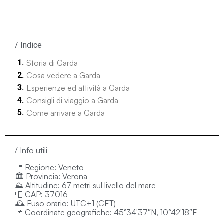
/ Indice
Storia di Garda
Cosa vedere a Garda
Esperienze ed attività a Garda
Consigli di viaggio a Garda
Come arrivare a Garda
/ Info utili
📍
Regione
: Veneto
🏛️
Provincia
: Verona
⛰️
Altitudine
: 67 metri sul livello del mare
📮
CAP
: 37016
🕰️
Fuso orario
: UTC+1 (CET)
📌
Coordinate geografiche
: 45°34′37″N, 10°42′18″E