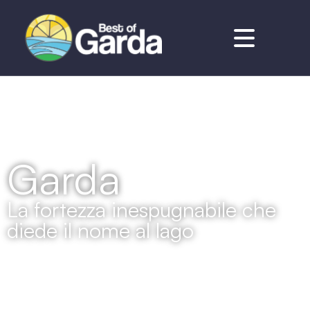
Garda
La fortezza inespugnabile che
diede il nome al lago