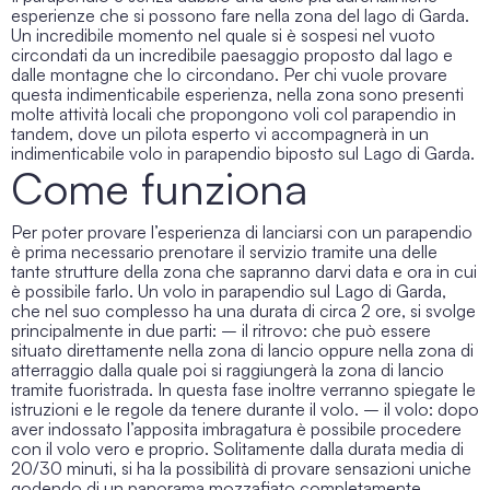
esperienze che si possono fare nella zona del lago di Garda.
Un incredibile momento nel quale si è sospesi nel vuoto
circondati da un incredibile paesaggio proposto dal lago e
dalle montagne che lo circondano. Per chi vuole provare
questa indimenticabile esperienza, nella zona sono presenti
molte attività locali che propongono voli col parapendio in
tandem, dove un pilota esperto vi accompagnerà in un
indimenticabile volo in
parapendio biposto sul Lago di Garda
.
Come funziona
Per poter provare l’esperienza di lanciarsi con un parapendio
è prima necessario prenotare il servizio tramite una delle
tante strutture della zona che sapranno darvi data e ora in cui
è possibile farlo. Un
volo in parapendio sul Lago di Garda
,
che nel suo complesso ha una durata di circa 2 ore, si svolge
principalmente in due parti: – il ritrovo: che può essere
situato direttamente nella zona di lancio oppure nella zona di
atterraggio dalla quale poi si raggiungerà la zona di lancio
tramite fuoristrada. In questa fase inoltre verranno spiegate le
istruzioni e le regole da tenere durante il volo. – il volo: dopo
aver indossato l’apposita imbragatura è possibile procedere
con il volo vero e proprio. Solitamente dalla durata media di
20/30 minuti, si ha la possibilità di provare sensazioni uniche
godendo di un panorama mozzafiato completamente