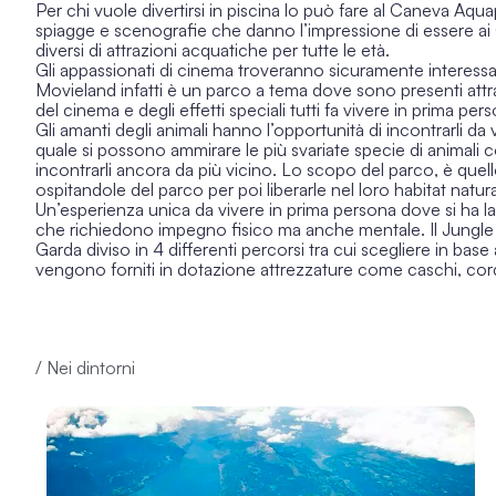
Per chi vuole divertirsi in piscina lo può fare al Caneva Aq
spiagge e scenografie che danno l’impressione di essere ai Ca
diversi di attrazioni acquatiche per tutte le età.
Gli appassionati di cinema troveranno sicuramente interes
Movieland infatti è un parco a tema dove sono presenti attra
del cinema e degli effetti speciali tutti fa vivere in prima per
Gli amanti degli animali hanno l’opportunità di incontrarli d
quale si possono ammirare le più svariate specie di animali co
incontrarli ancora da più vicino. Lo scopo del parco, è quello
ospitandole del parco per poi liberarle nel loro habitat natura
Un’esperienza unica da vivere in prima persona dove si ha la pos
che richiedono impegno fisico ma anche mentale. Il Jungl
Garda
diviso in 4 differenti percorsi tra cui scegliere in base 
vengono forniti in dotazione attrezzature come caschi, corde e
/ Nei dintorni