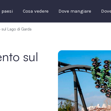
I paesi
Cosa vedere
Dove mangiare
Dove
o sul Lago di Garda
ento sul