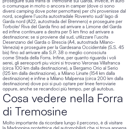
proseguire sulla tratta di Tremosine sul Garda. Invece, in auto
o comunque in moto o ancora in camper (dove ci sono
diversi camping dove poter pernottare) per chi provenisse dal
nord, scegliere l’uscita autostradale Rovereto sud/ lago di
Garda nord (A22, autostrada del Brennero) e proseguire per
Torbole/ Riva del Garda fino ad arrivare a Limone del Garda
ed infine continuare a destra per 5 km fino ad arrivare a
destinazione; se si proviene dal sud, utilizzare l’uscita
Desenzano del Garda o Brescia (A4, autostrada Milano-
Venezia) e proseguire per la Gardesana Occidentale (S.S. 45
bis) fino ad arrivare alla S.P. 38 o meglio conosciuta
come
Strada della Forra
. Infine, per quanto riguarda i voli
aerei, gli aereoporti piu vicini si trovano Veronaa Villafranca
(circa 100 km dalla destinazione), a Bergamo Orio al Serio
(125 km dalla destinazione), a Milano Linate (154 km dalla
destinazione) e infine a Milano Malpensa (circa 200 km dalla
destinazione) dove poi si può optare per linee ferroviarie
oppure, anche se recandoci più tempo, per gli autobus.
Cosa vedere nella Forra
di Tremosine
Molto importante da ricordare lungo il percorso, è di visitare
la Madonnina protettrice del automobilisti che si trova appena