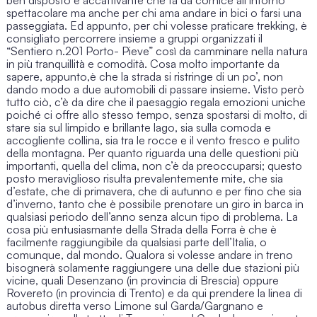
ben disposto e accattivante che fa da cornice all’intorno
spettacolare ma anche per chi ama andare in bici o farsi una
passeggiata. Ed appunto, per chi volesse praticare trekking, è
consigliato percorrere insieme a gruppi organizzati il
“Sentiero n.201 Porto- Pieve” così da camminare nella natura
in più tranquillità e comodità. Cosa molto importante da
sapere, appunto,è che la strada si ristringe di un po’, non
dando modo a due automobili di passare insieme. Visto però
tutto ciò, c’è da dire che il paesaggio regala emozioni uniche
poiché ci offre allo stesso tempo, senza spostarsi di molto, di
stare sia sul limpido e brillante lago, sia sulla comoda e
accogliente collina, sia tra le rocce e il vento fresco e pulito
della montagna. Per quanto riguarda una delle questioni più
importanti, quella del clima, non c’è da preoccuparsi; questo
posto meraviglioso risulta prevalentemente mite, che sia
d’estate, che di primavera, che di autunno e per fino che sia
d’inverno, tanto che è possibile prenotare un giro in barca in
qualsiasi periodo dell’anno senza alcun tipo di problema. La
cosa più entusiasmante della
Strada della Forra
è che è
facilmente raggiungibile da qualsiasi parte dell’Italia, o
comunque, dal mondo. Qualora si volesse andare in treno
bisognerà solamente raggiungere una delle due stazioni più
vicine, quali Desenzano (in provincia di Brescia) oppure
Rovereto (in provincia di Trento) e da qui prendere la linea di
autobus diretta verso Limone sul Garda/Gargnano e