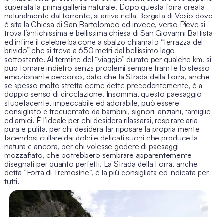
superata la prima galleria naturale. Dopo questa forra creata
naturalmente dal torrente, si arriva nella Borgata di Vesio dove
è sita la Chiesa di San Bartolomeo ed invece, verso Pieve si
trova l’antichissima e bellissima chiesa di San Giovanni Battista
ed infine il celebre balcone a sbalzo chiamato “terrazza del
brivido” che si trova a 650 metri dal bellissimo lago
sottostante. Al termine del “viaggio” durato per qualche km, si
può tornare indietro senza problemi sempre tramite lo stesso
emozionante percorso, dato che la
Strada della Forra
, anche
se spesso molto stretta come detto precedentemente, è a
doppio senso di circolazione. Insomma, questo paesaggio
stupefacente, impeccabile ed adorabile, può essere
consigliato e frequentato da bambini, signori, anziani, famiglie
ed amici. È l’ideale per chi desidera rilassarsi, respirare aria
pura e pulita, per chi desidera far riposare la propria mente
facendosi cullare dai dolci e delicati suoni che produce la
natura e ancora, per chi volesse godere di paesaggi
mozzafiato, che potrebbero sembrare apparentemente
disegnati per quanto perfetti. La Strada della Forra, anche
detta “
Forra di Tremosine
“, è la più consigliata ed indicata per
tutti.