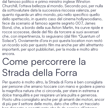
dal famoso politico e primo ministro inglese Winston
Churchill, l’ottava bellezza al mondo. Secondo poi, per nulla
da sottovalutare data la successiva riscossa valenza, per
quanto riguarda un altro mondo, più nello specifico quello
dello spettacolo, in questo caso del cinema hollywoodiano,
fece da scenario al famoso agente segreto 007, James
Bond, che, a bordo della sua Aston Martin, tra curve ripide e
rocce scoscese, diede del filo da torcere ai suoi avversari
che, con impertinenza, lo seguivano (dal film “Quantum of
Solace”). Ovviamente d’ora in poi questa location non restó
un ricordo solo per questo film ma anche per altri altrettanto
importanti, per spot pubblicitari, per la moda e molto altro
ancora.
Come percorrere la
Strada della Forra
Per questo è molto altro, la
Strada di Forra
è ben consigliata
per persone che amano toccare con mano e godere a pieno
la magnifica natura che ci circonda, per stare in estrema e
dolce tranquillità e per respirare un’aria pulita e generosa.
Posto ultra consigliato anche per gli amanti dei motori, ancor
di più per il settore delle moto, dato che offre un tracciato