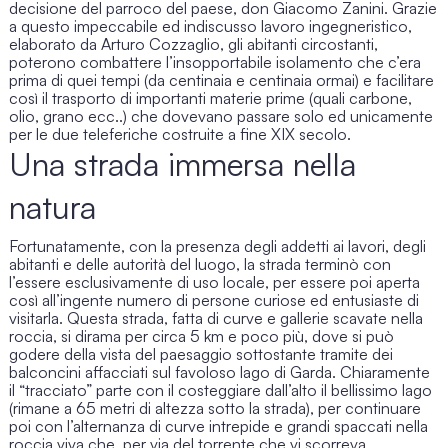
decisione del parroco del paese, don Giacomo Zanini. Grazie
a questo impeccabile ed indiscusso lavoro ingegneristico,
elaborato da Arturo Cozzaglio, gli abitanti circostanti,
poterono combattere l’insopportabile isolamento che c’era
prima di quei tempi (da centinaia e centinaia ormai) e facilitare
così il trasporto di importanti materie prime (quali carbone,
olio, grano ecc..) che dovevano passare solo ed unicamente
per le due teleferiche costruite a fine XIX secolo.
Una strada immersa nella
natura
Fortunatamente, con la presenza degli addetti ai lavori, degli
abitanti e delle autorità del luogo, la strada terminò con
l’essere esclusivamente di uso locale, per essere poi aperta
così all’ingente numero di persone curiose ed entusiaste di
visitarla. Questa strada, fatta di curve e gallerie scavate nella
roccia, si dirama per circa 5 km e poco più, dove si può
godere della vista del paesaggio sottostante tramite dei
balconcini affacciati sul favoloso lago di Garda. Chiaramente
il “tracciato” parte con il costeggiare dall’alto il bellissimo lago
(rimane a 65 metri di altezza sotto la strada), per continuare
poi con l’alternanza di curve intrepide e grandi spaccati nella
roccia viva che, per via del torrente che vi scorreva,