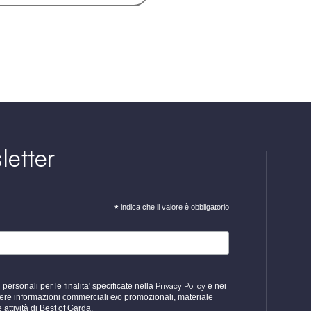
sletter
*
indica che il valore è obbligatorio
Privacy Policy
personali per le finalita' specificate nella
e nei
evere informazioni commerciali e/o promozionali, materiale
e attività di Best of Garda.