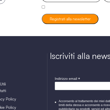
Ho letto e accetto la Privacy Policy.
Registrati alla newsletter
Iscriviti alla new
*
Indirizzo email
Utili
atti
acy Policy
Acconsento al trattamento dei miei dati 
limiti della stessa e acconsento a ric
ie Policy
pubblicitario su prodotti, servizi ed altr